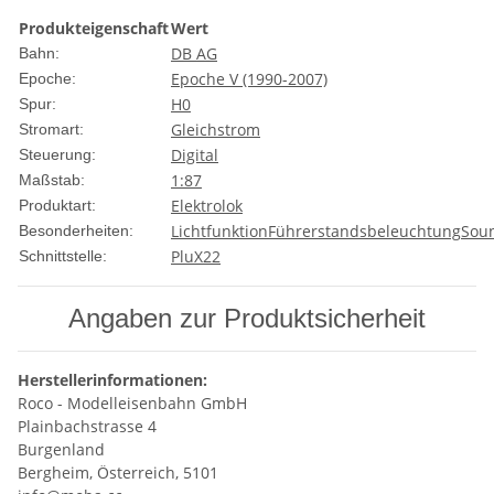
Produkteigenschaft
Wert
DB AG
Bahn:
Epoche V (1990-2007)
Epoche:
H0
Spur:
Gleichstrom
Stromart:
Digital
Steuerung:
1:87
Maßstab:
Elektrolok
Produktart:
Lichtfunktion
Führerstandsbeleuchtung
Sou
Besonderheiten:
PluX22
Schnittstelle:
Angaben zur Produktsicherheit
Herstellerinformationen:
Roco - Modelleisenbahn GmbH
Plainbachstrasse 4
Burgenland
Bergheim, Österreich, 5101