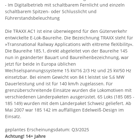
- Im Digitalbetrieb mit schaltbarem Fernlicht und einzeln
schaltbarem Spitzen- oder Schlusslicht und
Führerstandsbeleuchtung
Die TRAXX AC1 ist eine überwiegend für den Güterverkehr
entwickelte E-Lok-Baureihe. Die Bezeichnung TRAXX steht für
»Transnational Railway Applications with eXtreme fleXibility«.
Die Baureihe 185.1, direkt abgeleitet von der Baureihe 145
nun in geänderter Bauart und Baureihenbezeichnung, war
jetzt für beide in Europa üblichen
Wechselspannungssysteme 15 kV/16 2/3 Hz und 25 kV/50 Hz
einsetzbar. Bei einem Gewicht von 84 t leistet sie 5,6 MW
Dauerleistung und ist für 140 km/h zugelassen. Für
grenzüberschreitende Einsätze wurden die Lokomotiven mit
verschiedenen Länderpaketen ausgerüstet. 65 Loks (185 085 -
185 149) wurden mit dem Länderpaket Schweiz geliefert. Ab
Mai 2007 war 185 142 im auffälligen Edelweiß-Design im
Einsatz.
geplantes Erscheinungsdatum: Q3/2025
Achtung! 14+ Jahre