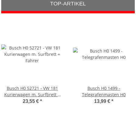
TOP-ARTIKEL
Busch H0 52721 - VW 181
Busch H0 1499 -
Kurierwagen m. Surfbrett +
Telegrafenmasten H0
Fahrer
23,55 €
*
13,99 €
*