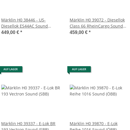
Märklin H0 38446 - US-
Märklin H0 39072 - Diesellok
Diesellok ES44AC Sound
Class 66 RheinCargo Sound
Rauch (BNSF)
(Rhein Cargo)
449,00 €
*
459,00 €
*
AUF LAGER
AUF LAGER
Märklin H0 39337 - E-Lok BR
Märklin H0 39870 - E-Lok
193 Vectron Sound (SBB)
Reihe 1016 Sound (ÖBB)