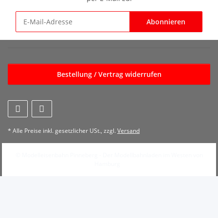
Abonnieren
Newsletter Abonnieren
Bestellung / Vertrag widerrufen
* Alle Preise inkl. gesetzlicher USt., zzgl.
Versand
© Modelleisenbahn Pinneberg - Der Modellbahnladen im Westen von
Hamburg