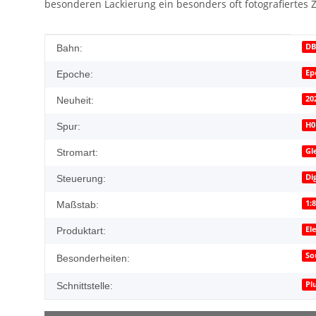
besonderen Lackierung ein besonders oft fotografiertes 
Produkteigenschaft
Wert
DB
Bahn:
Ep
Epoche:
20
Neuheit:
H0
Spur:
Gl
Stromart:
Di
Steuerung:
1:
Maßstab:
El
Produktart:
So
Besonderheiten:
Pl
Schnittstelle: