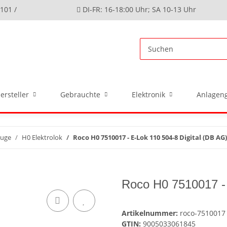
4101 /
DI-FR: 16-18:00 Uhr; SA 10-13 Uhr
ersteller
Gebrauchte
Elektronik
Anlageng
euge
H0 Elektrolok
Roco H0 7510017 - E-Lok 110 504-8 Digital (DB AG)
Roco H0 7510017 - 
Artikelnummer:
roco-7510017
GTIN:
9005033061845