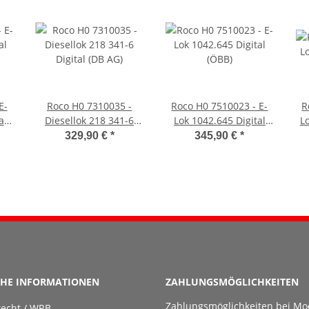
E-
Roco H0 7310035 -
Roco H0 7510023 - E-
R
al
Diesellok 218 341-6
Lok 1042.645 Digital
L
Digital (DB AG)
(ÖBB)
329,90 €
*
345,90 €
*
CHE INFORMATIONEN
ZAHLUNGSMÖGLICHKEITEN
Zahlungsmöglichkeiten bei Mo
recht / WRB