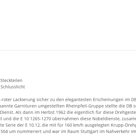
 Steckteilen
 Schlusslicht
e-roter Lackierung sicher zu den elegantesten Erscheinungen im D
nte Garnituren umgestellten Rheinpfeil-Gruppe stellte die DB sec
Dienst. Als dann im Herbst 1962 die eigentlich für diese Drehges
ut und die E 10 1265-1270 übernahmen diese Nobeldienste, zusamm
zte Serie der E 10.12, die mit für 160 km/h ausgelegten Krupp-Dreh
 504 um nummeriert und war im Raum Stuttgart im Nahverkehr im E