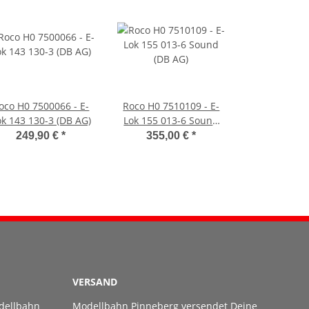
oco H0 7500066 - E-
Roco H0 7510109 - E-
ok 143 130-3 (DB AG)
Lok 155 013-6 Sound
(DB AG)
249,90 €
*
355,00 €
*
VERSAND
dellbahn
Modellbahn Pinneberg versendet Deine