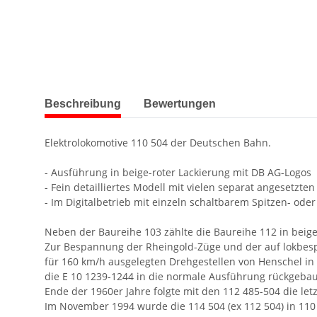
weitere Registerkarten anzeigen
Beschreibung
Bewertungen
Elektrolokomotive 110 504 der Deutschen Bahn.
- Ausführung in beige-roter Lackierung mit DB AG-Logos
- Fein detailliertes Modell mit vielen separat angesetzten
- Im Digitalbetrieb mit einzeln schaltbarem Spitzen- oder
Neben der Baureihe 103 zählte die Baureihe 112 in beig
Zur Bespannung der Rheingold-Züge und der auf lokbespan
für 160 km/h ausgelegten Drehgestellen von Henschel in 
die E 10 1239-1244 in die normale Ausführung rückgeba
Ende der 1960er Jahre folgte mit den 112 485-504 die let
Im November 1994 wurde die 114 504 (ex 112 504) in 110