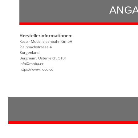
ANGA
Herstellerinformationen:
Roco - Modelleisenbahn GmbH
Plainbachstrasse 4
Burgenland
Bergheim, Österreich, 5101
info@moba.cc
https://www.roco.cc