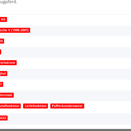
Zugpferd.
 AG
oche V (1990-2007)
24
eichstrom
gital
87
ektrolok
undfunktion
Lichtfunktion
Pufferkondensator
uX22