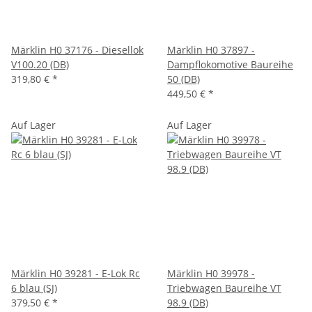
Märklin H0 37176 - Diesellok
Märklin H0 37897 -
V100.20 (DB)
Dampflokomotive Baureihe
319,80 €
*
50 (DB)
449,50 €
*
Auf Lager
Auf Lager
Märklin H0 39281 - E-Lok Rc
Märklin H0 39978 -
6 blau (SJ)
Triebwagen Baureihe VT
379,50 €
*
98.9 (DB)