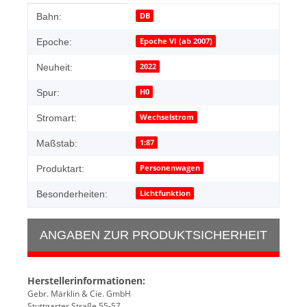
Produkteigenschaft
Wert
DB
Bahn:
Epoche VI (ab 2007)
Epoche:
2022
Neuheit:
H0
Spur:
Wechselstrom
Stromart:
1:87
Maßstab:
Personenwagen
Produktart:
Lichtfunktion
Besonderheiten:
ANGABEN ZUR PRODUKTSICHERHEIT
Herstellerinformationen:
Gebr. Märklin & Cie. GmbH
Stuttgarter Straße 55-57