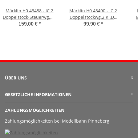
Märklin H0 43488 - IC 2
Märklin H0 43490 - IC 2
Doppelstock-Steuerwg.DB
Doppelstockwg.2.Kl.DB
(DB)
(DB)
159,00 €
*
99,90 €
*
ÜBER UNS
GESETZLICHE INFORMATIONEN
ZAHLUNGSMÖGLICHKEITEN
Zahlungsmöglichkeiten bei Modellbahn Pinneberg: