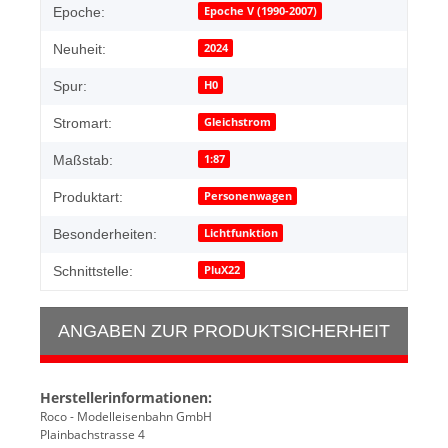
Epoche V (1990-2007)
Epoche:
2024
Neuheit:
H0
Spur:
Gleichstrom
Stromart:
1:87
Maßstab:
Personenwagen
Produktart:
Lichtfunktion
Besonderheiten:
PluX22
Schnittstelle:
ANGABEN ZUR PRODUKTSICHERHEIT
Herstellerinformationen:
Roco - Modelleisenbahn GmbH
Plainbachstrasse 4