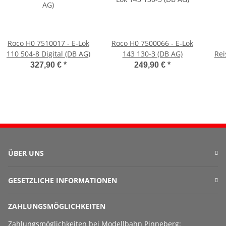
Roco H0 7510017 - E-Lok
Roco H0 7500066 - E-Lok
110 504-8 Digital (DB AG)
143 130-3 (DB AG)
Rei
327,90 €
*
249,90 €
*
ÜBER UNS
GESETZLICHE INFORMATIONEN
ZAHLUNGSMÖGLICHKEITEN
Zahlungsmöglichkeiten bei Modellbahn Pinneberg: