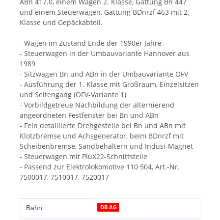
ABn 417.0, einem Wagen 2. Klasse, Gattung Bn 447
und einem Steuerwagen, Gattung BDnrzf 463 mit 2.
Klasse und Gepäckabteil.
- Wagen im Zustand Ende der 1990er Jahre
- Steuerwagen in der Umbauvariante Hannover aus
1989
- Sitzwagen Bn und ABn in der Umbauvariante OFV
- Ausführung der 1. Klasse mit Großraum, Einzelsitzen
und Seitengang (OFV-Variante 1)
- Vorbildgetreue Nachbildung der alternierend
angeordneten Festfenster bei Bn und ABn
- Fein detaillierte Drehgestelle bei Bn und ABn mit
Klotzbremse und Achsgenerator, beim BDnrzf mit
Scheibenbremse, Sandbehältern und Indusi-Magnet
- Steuerwagen mit PluX22-Schnittstelle
- Passend zur Elektrolokomotive 110 504, Art.-Nr.
7500017, 7510017, 7520017
Produkteigenschaft
Wert
DB AG
Bahn: