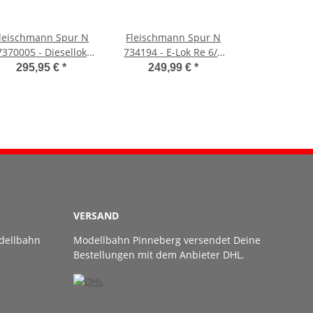
leischmann Spur N
Fleischmann Spur N
7370005 - Diesellok
734194 - E-Lok Re 6/6
28 751-4 Digital (DB
11673 Digital (SBB)
295,95 €
*
249,99 €
*
AG)
VERSAND
dellbahn
Modellbahn Pinneberg versendet Deine
Bestellungen mit dem Anbieter DHL.