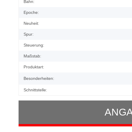
Produkteigenschaft
Wert
Bahn:
Epoche:
Neuheit:
Spur:
Steuerung:
Maßstab:
Produktart:
Besonderheiten:
Schnittstelle:
ANGA