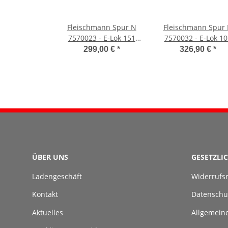
Fleischmann Spur N
Fleischmann Spur
7570023 - E-Lok 151
7570032 - E-Lok 10
077-5 Digital (DB AG)
003-2 Sound (DB A
299,00 €
*
326,90 €
*
ÜBER UNS
GESETZLI
Ladengeschäft
Widerrufs
Kontakt
Datenschu
Aktuelles
Allgemein