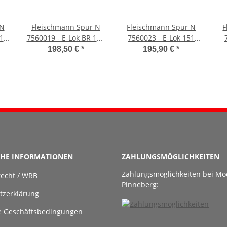
 N
Fleischmann Spur N
Fleischmann Spur N
F
1
7560019 - E-Lok BR 141
7560023 - E-Lok 151
G)
(DB AG)
077-5 (DB AG)
2
198,50 €
*
195,90 €
*
CHE INFORMATIONEN
ZAHLUNGSMÖGLICHKEITEN
Zahlungsmöglichkeiten bei Mo
recht / WRB
Pinneberg:
tzerklärung
e Geschäftsbedingungen