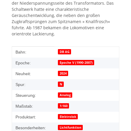
der Niederspannungsseite des Transformators. Das
Schaltwerk hatte eine charakteristische
Geräuschentwicklung, die neben den großen
Zugkraftsprüngen zum Spitznamen » Knallfrosch«
führte. Ab 1987 bekamen die Lokomotiven eine
orientrote Lackierung.
Produkteigenschaft
Wert
DB AG
Bahn:
Epoche V (1990-2007)
Epoche:
2024
Neuheit:
N
Spur:
Analog
Steuerung:
1:160
Maßstab:
Elektrolok
Produktart:
Lichtfunktion
Besonderheiten: