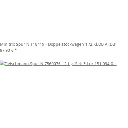
Minitrix Spur N T18419 - Doppelstockwagen 1./2.Kl.DB A (DB)
87,90 €
*