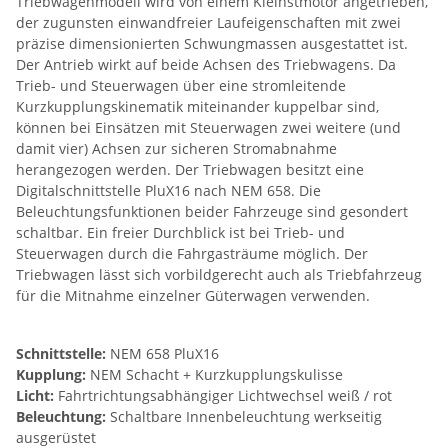
Triebwagenmodell wird von einem Kleinstmotor angetrieben,
der zugunsten einwandfreier Laufeigenschaften mit zwei
präzise dimensionierten Schwungmassen ausgestattet ist.
Der Antrieb wirkt auf beide Achsen des Triebwagens. Da
Trieb- und Steuerwagen über eine stromleitende
Kurzkupplungskinematik miteinander kuppelbar sind,
können bei Einsätzen mit Steuerwagen zwei weitere (und
damit vier) Achsen zur sicheren Stromabnahme
herangezogen werden. Der Triebwagen besitzt eine
Digitalschnittstelle PluX16 nach NEM 658. Die
Beleuchtungsfunktionen beider Fahrzeuge sind gesondert
schaltbar. Ein freier Durchblick ist bei Trieb- und
Steuerwagen durch die Fahrgasträume möglich. Der
Triebwagen lässt sich vorbildgerecht auch als Triebfahrzeug
für die Mitnahme einzelner Güterwagen verwenden.
Schnittstelle:
NEM 658 PluX16
Kupplung:
NEM Schacht + Kurzkupplungskulisse
Licht:
Fahrtrichtungsabhängiger Lichtwechsel weiß / rot
Beleuchtung:
Schaltbare Innenbeleuchtung werkseitig
ausgerüstet