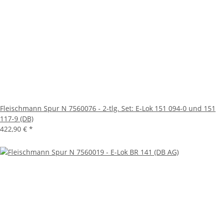
Fleischmann Spur N 7560076 - 2-tlg. Set: E-Lok 151 094-0 und 151
117-9 (DB)
422,90 €
*