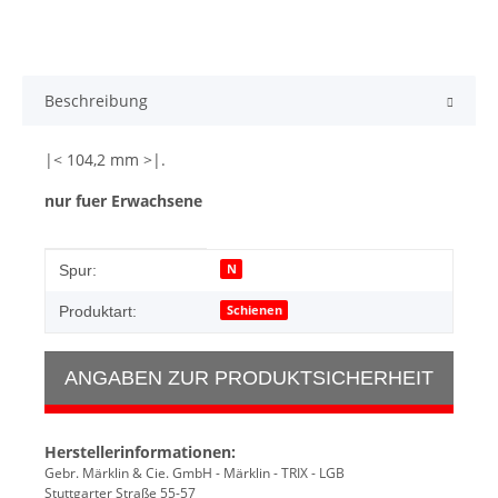
Beschreibung
|< 104,2 mm >|.
nur fuer Erwachsene
Produkteigenschaft
Wert
N
Spur:
Schienen
Produktart:
ANGABEN ZUR PRODUKTSICHERHEIT
Herstellerinformationen:
Gebr. Märklin & Cie. GmbH - Märklin - TRIX - LGB
Stuttgarter Straße 55-57