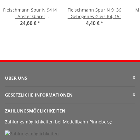
Fleischmann Spur N 9414
Fleischmann Spur N 9136
Mi
- Ansteckbarer
- Gebogenes Gleis R4, 15°
Elektroantrieb für das
24,60 €
*
4,40 €
*
Hand-Entkupplungsgleis
9114
ÜBER UNS
GESETZLICHE INFORMATIONEN
ZAHLUNGSMÖGLICHKEITEN
Zahlungsmöglichkeiten bei Modellbahn Pinneberg: