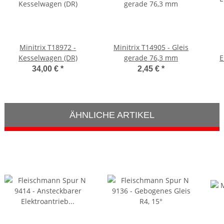
Minitrix T18972 -
Minitrix T14905 - Gleis
Kesselwagen (DR)
gerade 76,3 mm
E
Ant
34,00 €
*
2,45 €
*
ÄHNLICHE ARTIKEL