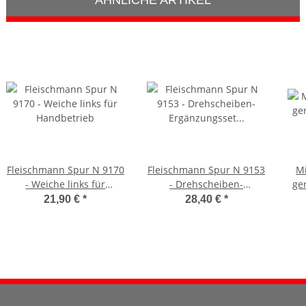
ÄHNLICHE ARTIKEL
Fleischmann Spur N 9170
Fleischmann Spur N 9153
Mi
- Weiche links für
- Drehscheiben-
ge
Handbetrieb
Ergänzungsset zur
21,90 €
*
28,40 €
*
Drehscheibe 9152