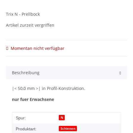
Trix N - Prellbock
Artikel zurzeit vergriffen
Momentan nicht verfügbar
Beschreibung
|< 50,0 mm >| in Profil-Konstruktion.
nur fuer Erwachsene
Produkteigenschaft
Wert
N
Spur:
Schienen
Produktart: