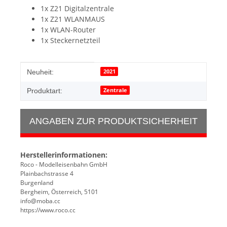
1x Z21 Digitalzentrale
1x Z21 WLANMAUS
1x WLAN-Router
1x Steckernetzteil
Produkteigenschaft
Wert
2021
Neuheit:
Zentrale
Produktart:
ANGABEN ZUR PRODUKTSICHERHEIT
Herstellerinformationen:
Roco - Modelleisenbahn GmbH
Plainbachstrasse 4
Burgenland
Bergheim, Österreich, 5101
info@moba.cc
https://www.roco.cc