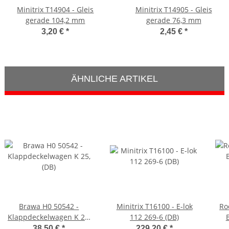
Minitrix T14904 - Gleis
Minitrix T14905 - Gleis
gerade 104,2 mm
gerade 76,3 mm
3,20 €
*
2,45 €
*
ÄHNLICHE ARTIKEL
Brawa H0 50542 -
Minitrix T16100 - E-lok
Ro
Klappdeckelwagen K 25,
112 269-6 (DB)
(DB)
38,50 €
*
229,20 €
*