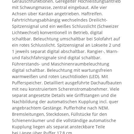
Geräuschfunktionen. Geregelter Hochleistungsantrieb
mit Schwungmasse, zentral eingebaut. Alle vier
Achsen über Kardan angetrieben. Haftreifen.
Fahrtrichtungsabhängig wechselndes Dreilicht-
Spitzensignal und ein weißes Schlusslicht (Schweizer
Lichtwechsel) konventionell in Betrieb, digital
schaltbar. Beleuchtung umschaltbar bei Solofahrt auf
ein rotes Schlusslicht. Spitzensignal an Lokseite 2 und
1 jeweils separat digital abschaltbar. Rangier-, Warn-
und Falschfahrsignale sind digital schaltbar.
Führerstands- und Maschinenraumbeleuchtung
digital schaltbar. Beleuchtung mit wartungsfreien
warmweißen und roten Leuchtdioden (LED). Mit
Pufferspeicher. Detailliert ausgeführte Dachaufbauten
mit neu konstruiertem Scherenstromabnehmer. Viele
separat angesetzte Details wie Griffstangen und die
Nachbildung der automatischen Kupplung incl. quer
angebrachtem Gestänge. Pufferhöhe nach NEM.
Bremsleitungen, Steckdosen, Füllstücke für den
Schienenräumer und die vollständige automatische
Kupplung liegen als separat ansteckbare Teile
bei.Länge über Puffer 17,8 cm.