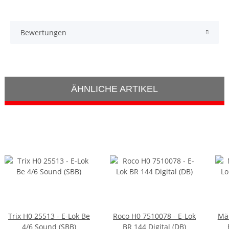
Bewertungen
ÄHNLICHE ARTIKEL
Trix H0 25513 - E-Lok Be
Roco H0 7510078 - E-Lok
Mär
4/6 Sound (SBB)
BR 144 Digital (DB)