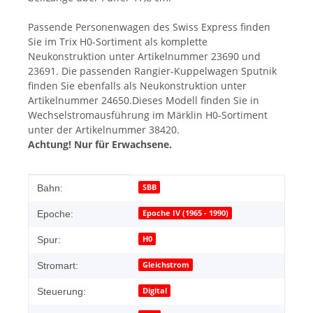
Passende Personenwagen des Swiss Express finden
Sie im Trix H0-Sortiment als komplette
Neukonstruktion unter Artikelnummer 23690 und
23691. Die passenden Rangier-Kuppelwagen Sputnik
finden Sie ebenfalls als Neukonstruktion unter
Artikelnummer 24650.Dieses Modell finden Sie in
Wechselstromausführung im Märklin H0-Sortiment
unter der Artikelnummer 38420.
Achtung! Nur für Erwachsene.
Produkteigenschaft
Wert
SBB
Bahn:
Epoche IV (1965 - 1990)
Epoche:
H0
Spur:
Gleichstrom
Stromart:
Digital
Steuerung: