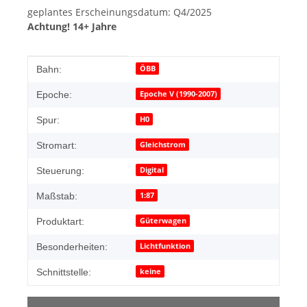
geplantes Erscheinungsdatum: Q4/2025
Achtung! 14+ Jahre
Produkteigenschaft
Wert
ÖBB
Bahn:
Epoche V (1990-2007)
Epoche:
H0
Spur:
Gleichstrom
Stromart:
Digital
Steuerung:
1:87
Maßstab:
Güterwagen
Produktart:
Lichtfunktion
Besonderheiten:
keine
Schnittstelle: