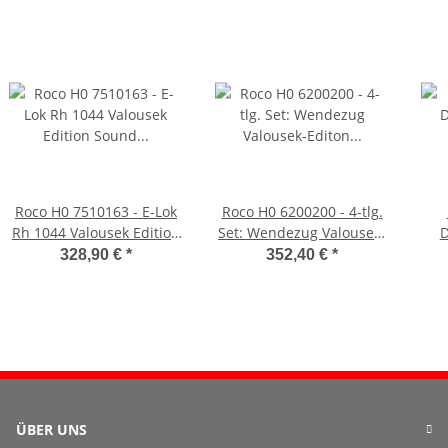
Roco H0 7510163 - E-Lok
Roco H0 6200200 - 4-tlg.
Rh 1044 Valousek Edition
Set: Wendezug Valousek-
D
Sound (ÖBB)
Editon Digital (ÖBB)
328,90 €
*
352,40 €
*
ÜBER UNS