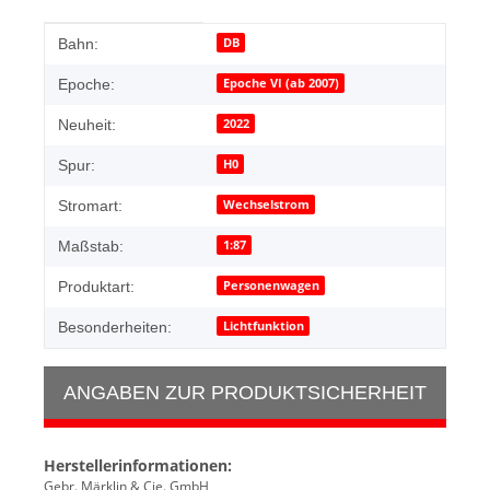
Produkteigenschaft
Wert
DB
Bahn:
Epoche VI (ab 2007)
Epoche:
2022
Neuheit:
H0
Spur:
Wechselstrom
Stromart:
1:87
Maßstab:
Personenwagen
Produktart:
Lichtfunktion
Besonderheiten:
ANGABEN ZUR PRODUKTSICHERHEIT
Herstellerinformationen:
Gebr. Märklin & Cie. GmbH