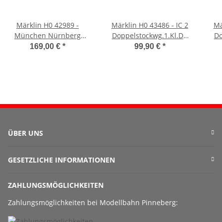
Märklin H0 42989 -
Märklin H0 43486 - IC 2
Mä
München Nürnberg
Doppelstockwg.1.Kl.DB
Do
Express (DB)
(DB)
169,00 €
*
99,90 €
*
ÜBER UNS
GESETZLICHE INFORMATIONEN
ZAHLUNGSMÖGLICHKEITEN
Zahlungsmöglichkeiten bei Modellbahn Pinneberg: