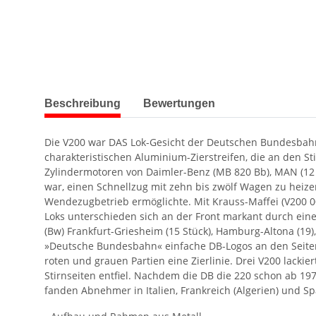
weitere Registerkarten anzeigen
Beschreibung
Bewertungen
Die V200 war DAS Lok-Gesicht der Deutschen Bundesbahn (
charakteristischen Aluminium-Zierstreifen, die an den St
Zylindermotoren von Daimler-Benz (MB 820 Bb), MAN (12 
war, einen Schnellzug mit zehn bis zwölf Wagen zu heize
Wendezugbetrieb ermöglichte. Mit Krauss-Maffei (V200 001
Loks unterschieden sich an der Front markant durch eine
(Bw) Frankfurt-Griesheim (15 Stück), Hamburg-Altona (19),
»Deutsche Bundesbahn« einfache DB-Logos an den Seiten
roten und grauen Partien eine Zierlinie. Drei V200 lac
Stirnseiten entfiel. Nachdem die DB die 220 schon ab 197
fanden Abnehmer in Italien, Frankreich (Algerien) und Sp