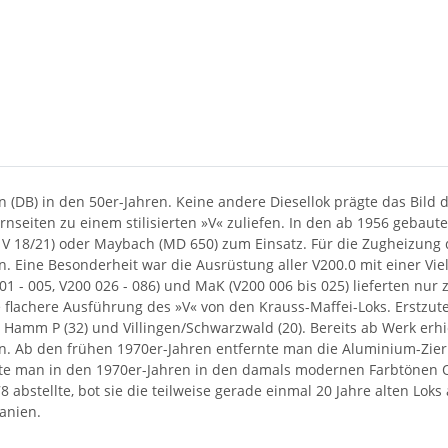
DB) in den 50er-Jahren. Keine andere Diesellok prägte das Bild d
irnseiten zu einem stilisierten »V« zuliefen. In den ab 1956 gebaut
V 18/21) oder Maybach (MD 650) zum Einsatz. Für die Zugheizung 
n. Eine Besonderheit war die Ausrüstung aller V200.0 mit einer Vi
 - 005, V200 026 - 086) und MaK (V200 006 bis 025) lieferten nur 
 flachere Ausführung des »V« von den Krauss-Maffei-Loks. Erstzut
 Hamm P (32) und Villingen/Schwarzwald (20). Bereits ab Werk erhie
. Ab den frühen 1970er-Jahren entfernte man die Aluminium-Zierl
kierte man in den 1970er-Jahren in den damals modernen Farbtönen
8 abstellte, bot sie die teilweise gerade einmal 20 Jahre alten L
anien.