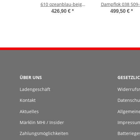
610 ozeanblau-beige
Dampflok 038 509-
Sound Rauch (DB)
Digital Rauch (DB
426,90 €
*
499,50 €
*
ÜBER UNS
GESETZLI
Ladengeschäft
Widerrufs
Kontakt
Datenschu
Aktuelles
Allgemein
Märklin MHI / Insider
Impressu
Zahlungsmöglichkeiten
Batteriege