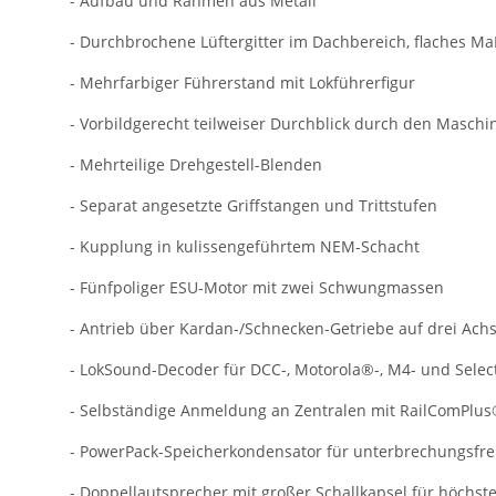
- Aufbau und Rahmen aus Metall
- Durchbrochene Lüftergitter im Dachbereich, flaches Ma
- Mehrfarbiger Führerstand mit Lokführerfigur
- Vorbildgerecht teilweiser Durchblick durch den Masch
- Mehrteilige Drehgestell-Blenden
- Separat angesetzte Griffstangen und Trittstufen
- Kupplung in kulissengeführtem NEM-Schacht
- Fünfpoliger ESU-Motor mit zwei Schwungmassen
- Antrieb über Kardan-/Schnecken-Getriebe auf drei Achs
- LokSound-Decoder für DCC-, Motorola®-, M4- und Select
- Selbständige Anmeldung an Zentralen mit RailComPlus
- PowerPack-Speicherkondensator für unterbrechungsfr
- Doppellautsprecher mit großer Schallkapsel für höchs