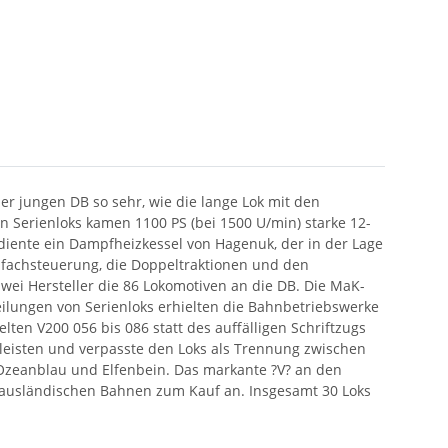
er jungen DB so sehr, wie die lange Lok mit den
en Serienloks kamen 1100 PS (bei 1500 U/min) starke 12-
diente ein Dampfheizkessel von Hagenuk, der in der Lage
elfachsteuerung, die Doppeltraktionen und den
zwei Hersteller die 86 Lokomotiven an die DB. Die MaK-
eilungen von Serienloks erhielten die Bahnbetriebswerke
lten V200 056 bis 086 statt des auffälligen Schriftzugs
eisten und verpasste den Loks als Trennung zwischen
 Ozeanblau und Elfenbein. Das markante ?V? an den
oks ausländischen Bahnen zum Kauf an. Insgesamt 30 Loks