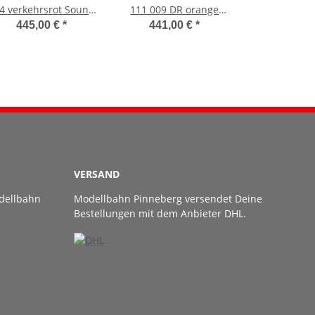
4 verkehrsrot Sound
111 009 DR orange
Rauch (DB)
Sound Rauch (DR)
445,00 €
*
441,00 €
*
VERSAND
dellbahn
Modellbahn Pinneberg versendet Deine
Bestellungen mit dem Anbieter DHL.