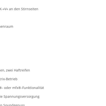
K-»V« an den Stirnseiten
inenraum
en, zwei Haftreifen
rix-Betrieb
®- oder mfx®-Funktionalität
eie Spannungsversorgung
ten Soundgenuss