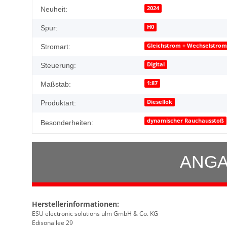
2024
Neuheit:
H0
Spur:
Gleichstrom + Wechselstro
Stromart:
Digital
Steuerung:
1:87
Maßstab:
Diesellok
Produktart:
dynamischer Rauchausstoß
Besonderheiten:
ANGA
Herstellerinformationen:
ESU electronic solutions ulm GmbH & Co. KG
Edisonallee 29