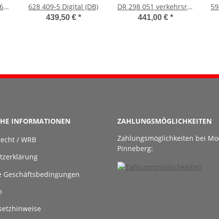
6
628 409-5 Digital (DB)
DR 298 051 verkehrsrot
59
)
Sound Rauch (DB)
439,50 €
*
441,00 €
*
CHE INFORMATIONEN
ZAHLUNGSMÖGLICHKEITEN
Zahlungsmöglichkeiten bei Mo
recht / WRB
Pinneberg:
tzerklärung
e Geschäftsbedingungen
m
setzhinweise