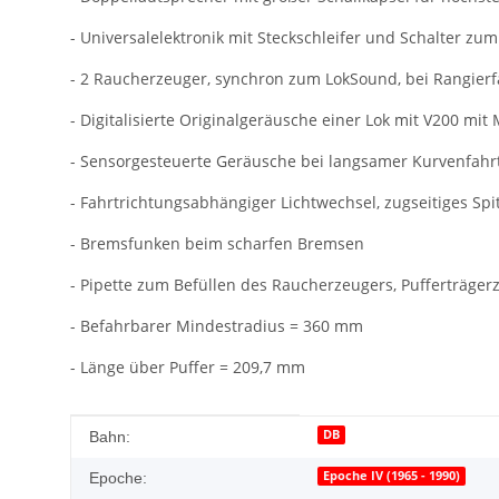
- Universalelektronik mit Steckschleifer und Schalter zu
- 2 Raucherzeuger, synchron zum LokSound, bei Rangierfa
- Digitalisierte Originalgeräusche einer Lok mit V200 m
- Sensorgesteuerte Geräusche bei langsamer Kurvenfahr
- Fahrtrichtungsabhängiger Lichtwechsel, zugseitiges Sp
- Bremsfunken beim scharfen Bremsen
- Pipette zum Befüllen des Raucherzeugers, Pufferträgerz
- Befahrbarer Mindestradius = 360 mm
- Länge über Puffer = 209,7 mm
Produkteigenschaft
Wert
DB
Bahn:
Epoche IV (1965 - 1990)
Epoche: