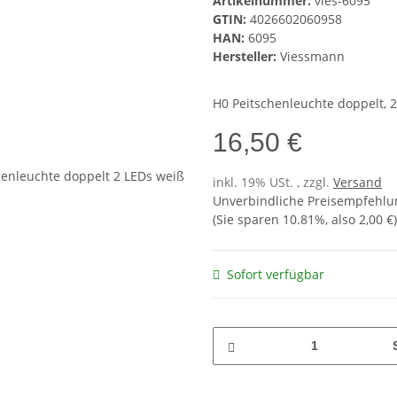
Artikelnummer:
vies-6095
GTIN:
4026602060958
HAN:
6095
Hersteller:
Viessmann
H0 Peitschenleuchte doppelt, 
16,50 €
inkl. 19% USt. , zzgl.
Versand
Unverbindliche Preisempfehlun
(Sie sparen
10.81%
, also
2,00 €
)
Sofort verfügbar