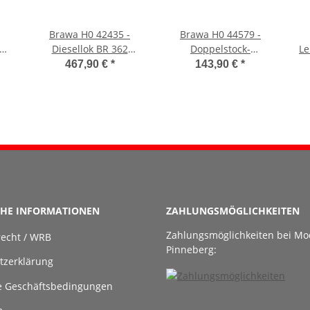
Brawa H0 42435 -
Brawa H0 44579 -
nd
Diesellok BR 362
Doppelstock-
Le
Bahnbau AC Sound
Mittelwagen 2. Kl. (RE
467,90 €
*
143,90 €
*
(DB AG)
3 Hamburg Hbf) AC
Digital (metronom)
CHE INFORMATIONEN
ZAHLUNGSMÖGLICHKEITEN
Zahlungsmöglichkeiten bei Mo
recht / WRB
Pinneberg:
tzerklärung
e Geschäftsbedingungen