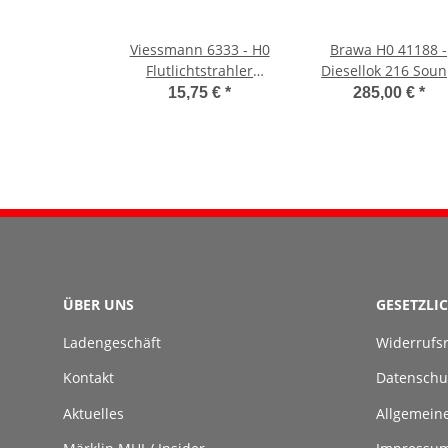
Viessmann 6333 - H0
Brawa H0 41188 -
Flutlichtstrahler
Diesellok 216 Sou
rechteckig LED weiß
(Wiebe)
15,75 €
*
285,00 €
*
ÜBER UNS
GESETZLI
Ladengeschäft
Widerrufs
Kontakt
Datenschu
Aktuelles
Allgemein