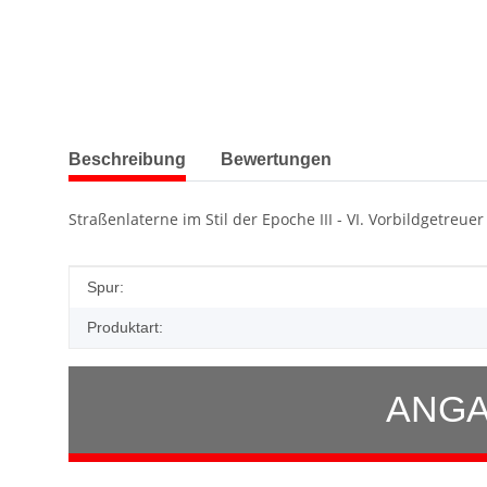
weitere Registerkarten anzeigen
Beschreibung
Bewertungen
Straßenlaterne im Stil der Epoche III - VI. Vorbildgetr
Produkteigenschaft
Wert
Spur:
Produktart:
ANGA