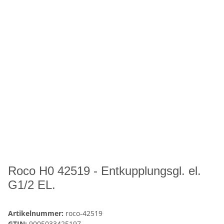
Roco H0 42519 - Entkupplungsgl. el.
G1/2 EL.
Artikelnummer:
roco-42519
GTIN:
9005033425197