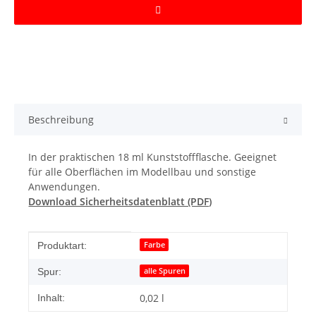
Beschreibung
In der praktischen 18 ml Kunststoffflasche. Geeignet
für alle Oberflächen im Modellbau und sonstige
Anwendungen.
Download Sicherheitsdatenblatt (PDF)
Produkteigenschaft
Wert
Farbe
Produktart:
alle Spuren
Spur:
0,02 l
Inhalt: