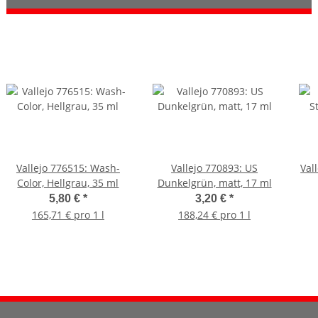
Vallejo 776515: Wash-
Vallejo 770893: US
Val
Color, Hellgrau, 35 ml
Dunkelgrün, matt, 17 ml
5,80 €
*
3,20 €
*
165,71 € pro 1 l
188,24 € pro 1 l