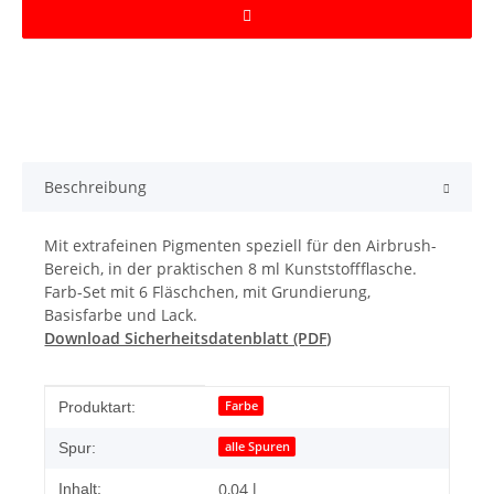
Beschreibung
Mit extrafeinen Pigmenten speziell für den Airbrush-
Bereich, in der praktischen 8 ml Kunststoffflasche.
Farb-Set mit 6 Fläschchen, mit Grundierung,
Basisfarbe und Lack.
Download Sicherheitsdatenblatt (PDF)
Produkteigenschaft
Wert
Farbe
Produktart:
alle Spuren
Spur:
0,04 l
Inhalt: