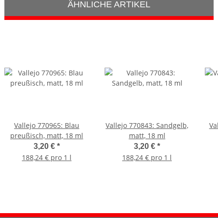
ÄHNLICHE ARTIKEL
Vallejo 770965: Blau
Vallejo 770843: Sandgelb,
Va
preußisch, matt, 18 ml
matt, 18 ml
3,20 €
*
3,20 €
*
188,24 € pro 1 l
188,24 € pro 1 l