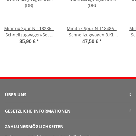
Minitrix Spur N T18286 -
Minitrix Spur N T18486 -
Min
Schnellzugwagen-Set 1
Schnellzugwagen 3.Kl.
Sc
(DB)
(DB)
85,90 €
*
47,50 €
*
ÜBER UNS
GESETZLICHE INFORMATIONEN
ZAHLUNGSMÖGLICHKEITEN