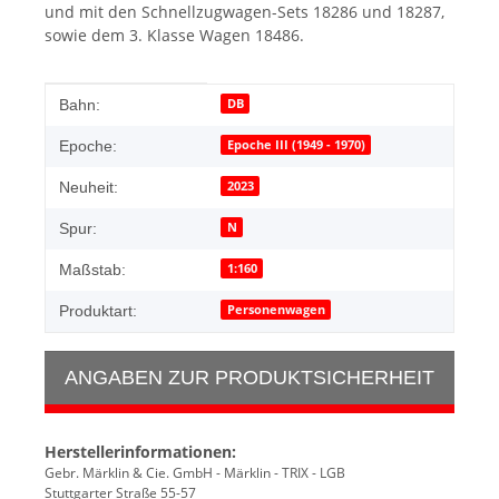
und mit den Schnellzugwagen-Sets 18286 und 18287,
sowie dem 3. Klasse Wagen 18486.
Produkteigenschaft
Wert
DB
Bahn:
Epoche III (1949 - 1970)
Epoche:
2023
Neuheit:
N
Spur:
1:160
Maßstab:
Personenwagen
Produktart:
ANGABEN ZUR PRODUKTSICHERHEIT
Herstellerinformationen:
Gebr. Märklin & Cie. GmbH - Märklin - TRIX - LGB
Stuttgarter Straße 55-57