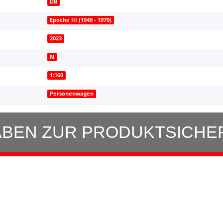
DB
Epoche III (1949 - 1970)
2023
N
1:160
Personenwagen
BEN ZUR PRODUKTSICHE