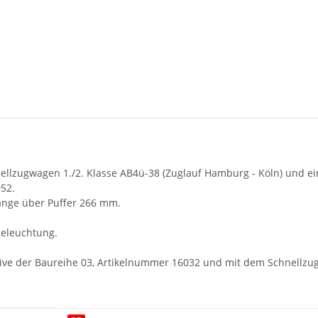
llzugwagen 1./2. Klasse AB4ü-38 (Zuglauf Hamburg - Köln) und ei
52.
änge über Puffer 266 mm.
eleuchtung.
tive der Baureihe 03, Artikelnummer 16032 und mit dem Schnellz