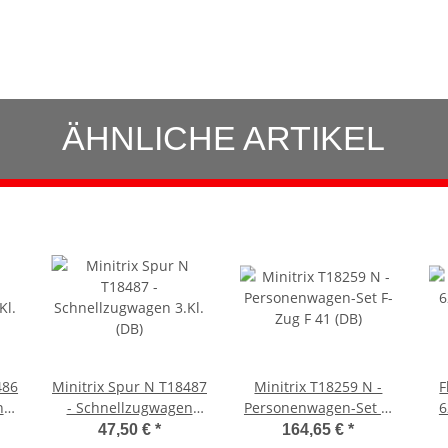
ÄHNLICHE ARTIKEL
486
Minitrix Spur N T18487
Minitrix T18259 N -
F
n
- Schnellzugwagen
Personenwagen-Set F-
6
3.Kl. (DB)
Zug F 41 (DB)
47,50 €
*
164,65 €
*