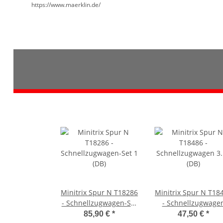
https://www.maerklin.de/
Minitrix Spur N T18286
Minitrix Spur N T18
- Schnellzugwagen-Set
- Schnellzugwage
1 (DB)
3.Kl. (DB)
85,90 €
*
47,50 €
*