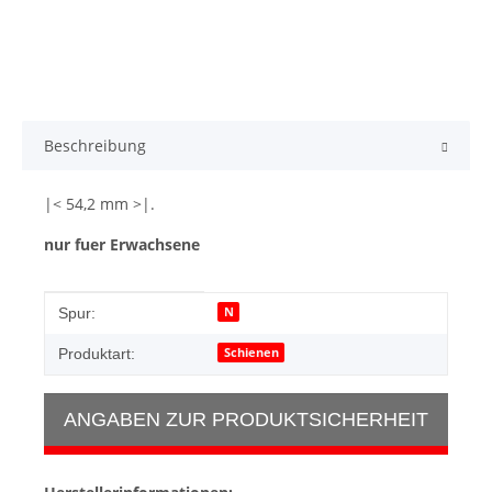
Beschreibung
|< 54,2 mm >|.
nur fuer Erwachsene
Produkteigenschaft
Wert
N
Spur:
Schienen
Produktart:
ANGABEN ZUR PRODUKTSICHERHEIT