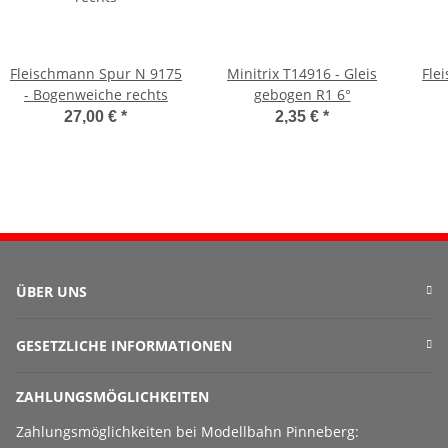
Fleischmann Spur N 9175
Minitrix T14916 - Gleis
Fle
- Bogenweiche rechts
gebogen R1 6°
27,00 €
*
2,35 €
*
ÜBER UNS
GESETZLICHE INFORMATIONEN
ZAHLUNGSMÖGLICHKEITEN
Zahlungsmöglichkeiten bei Modellbahn Pinneberg: