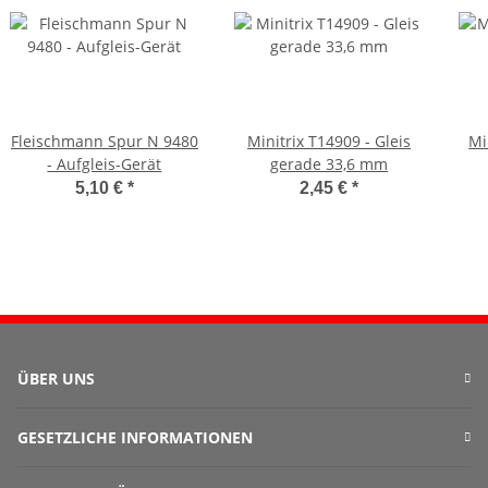
Fleischmann Spur N 9480
Minitrix T14909 - Gleis
Mi
- Aufgleis-Gerät
gerade 33,6 mm
5,10 €
*
2,45 €
*
ÜBER UNS
GESETZLICHE INFORMATIONEN