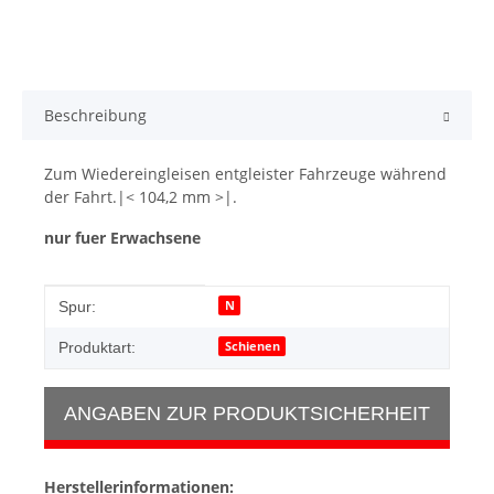
Beschreibung
Zum Wiedereingleisen entgleister Fahrzeuge während
der Fahrt.|< 104,2 mm >|.
nur fuer Erwachsene
Produkteigenschaft
Wert
N
Spur:
Schienen
Produktart:
ANGABEN ZUR PRODUKTSICHERHEIT
Herstellerinformationen: