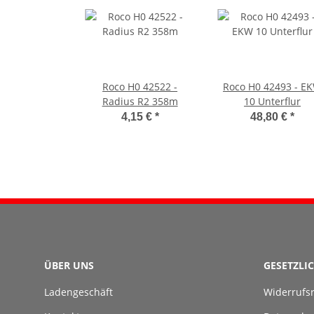
Roco H0 42522 -
Roco H0 42493 - E
Radius R2 358m
10 Unterflur
4,15 €
*
48,80 €
*
ÜBER UNS
GESETZLI
Ladengeschäft
Widerrufs