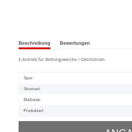
weitere Registerkarten anzeigen
Beschreibung
Bewertungen
E-Antrieb für Bettungsweiche / Gleichstrom
Produkteigenschaft
Wert
Spur:
Stromart:
Maßstab:
Produktart: