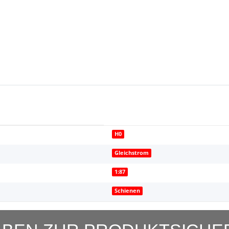
H0
Gleichstrom
1:87
Schienen