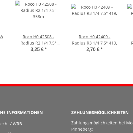
KW
Roco H0 42508 -
Roco H0 42409 -
Radius R2 1/4 7,5°
Radius R3 1/4 7,5° 419,
358m
3,25 €
*
2,70 €
*
CHE INFORMATIONEN
ZAHLUNGSMÖGLICHKEITEN
Zahlungsmöglichkeiten bei Mo
recht / WRB
Pinneberg: