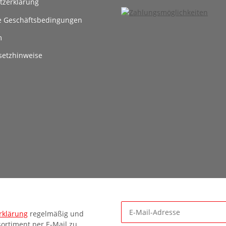
tzerklärung
e Geschäftsbedingungen
m
setzhinweise
rklärung
regelmäßig und
ortiment per E-Mail zu.