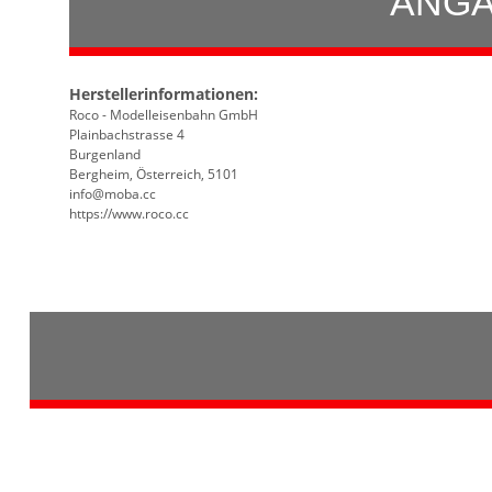
ANGA
Herstellerinformationen:
Roco - Modelleisenbahn GmbH
Plainbachstrasse 4
Burgenland
Bergheim, Österreich, 5101
info@moba.cc
https://www.roco.cc