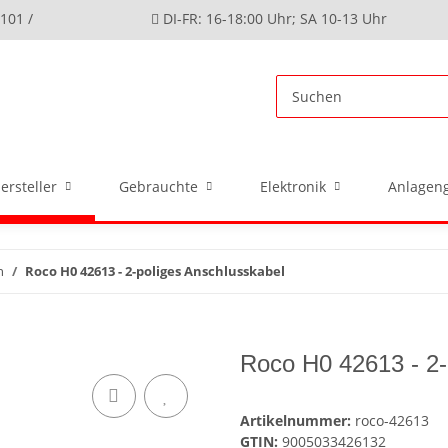
4101 /
DI-FR: 16-18:00 Uhr; SA 10-13 Uhr
ersteller
Gebrauchte
Elektronik
Anlageng
n
Roco H0 42613 - 2-poliges Anschlusskabel
Roco H0 42613 - 2-
Artikelnummer:
roco-42613
GTIN:
9005033426132