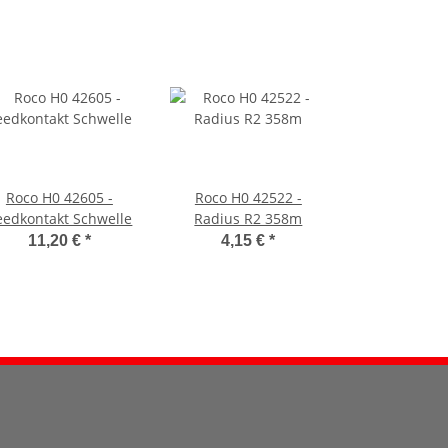
Roco H0 42605 -
Roco H0 42522 -
eedkontakt Schwelle
Radius R2 358m
11,20 €
*
4,15 €
*