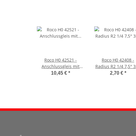
Roco H0 42521 -
Roco H0 42408 -
Anschlussgleis mit
Radius R2 1/4 7,5° 
EMV-
10,45 €
*
2,70 €
*
Entstörkondensator