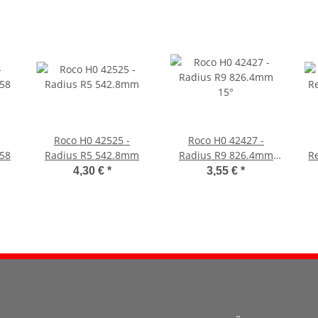
Roco H0 42525 -
Roco H0 42427 -
358
Radius R5 542.8mm
Radius R9 826.4mm
R
15°
4,30 €
*
3,55 €
*