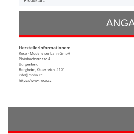
Produktart:
ANGA
Herstellerinformationen:
Roco - Modelleisenbahn GmbH
Plainbachstrasse 4
Burgenland
Bergheim, Österreich, 5101
info@moba.cc
https://www.roco.cc