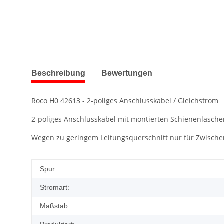
weitere Registerkarten anzeigen
Beschreibung
Bewertungen
Roco H0 42613 - 2-poliges Anschlusskabel / Gleichstrom
2-poliges Anschlusskabel mit montierten Schienenlasche
Wegen zu geringem Leitungsquerschnitt nur für Zwische
Produkteigenschaft
Wert
Spur:
Stromart:
Maßstab: