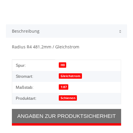
Beschreibung
Radius R4 481.2mm / Gleichstrom
Produkteigenschaft
Wert
H0
Spur:
Gleichstrom
Stromart:
1:87
Maßstab:
Schienen
Produktart:
ANGABEN ZUR PRODUKTSICHERHEIT