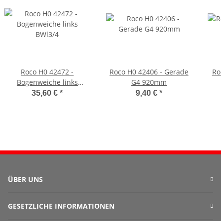
Roco H0 42472 -
Roco H0 42406 - Gerade
Ro
Bogenweiche links
G4 920mm
BWl3/4
35,60 €
*
9,40 €
*
ÜBER UNS
GESETZLICHE INFORMATIONEN