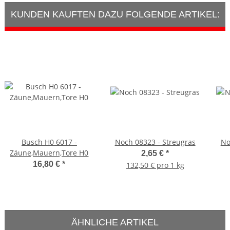
KUNDEN KAUFTEN DAZU FOLGENDE ARTIKEL:
Busch H0 6017 -
Noch 08323 - Streugras
No
Zäune,Mauern,Tore H0
2,65 €
*
16,80 €
*
132,50 € pro 1 kg
ÄHNLICHE ARTIKEL