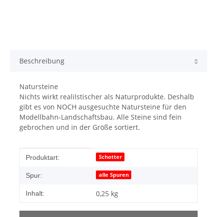
Beschreibung
Natursteine
Nichts wirkt realilstischer als Naturprodukte. Deshalb
gibt es von NOCH ausgesuchte Natursteine für den
Modellbahn-Landschaftsbau. Alle Steine sind fein
gebrochen und in der Größe sortiert.
Produkteigenschaft
Wert
Schotter
Produktart:
alle Spuren
Spur:
0,25 kg
Inhalt: