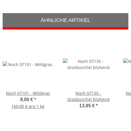
ÄHNLICHE ARTIKEL
Noch 07101 - Wildgras
Noch 07135 -
No
Grasbüschel blühend
8,00 €
*
13,95 €
*
160,00 € pro 1 kg