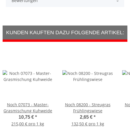
Bewertungen
KUNDEN KAUFTEN DAZU FOLGENDE ARTIKEL:
Noch 07073 - Master-
Noch 08200 - Streugras
No
Grasmischung Kuhweide
Frühlingswiese
10,75 €
*
2,65 €
*
215,00 € pro 1 kg
132,50 € pro 1 kg