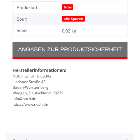
Produkteigenschaft
Wert
Gras
Produktart:
alle Spuren
Spur:
0,02 kg
Inhalt:
ANGABEN ZUR PRODUKTSICHERHEIT
Herstellerinformationen:
NOCH GmbH & Co.KG
Lindauer Straße 49
Baden-Württemberg
Wangen, Deutschland, 88239
info@noch.de
https://www.noch.de