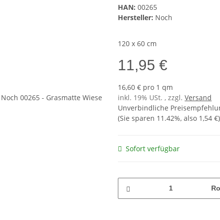
HAN:
00265
Hersteller:
Noch
120 x 60 cm
11,95 €
16,60 € pro 1 qm
inkl. 19% USt. , zzgl.
Versand
Unverbindliche Preisempfehlun
(Sie sparen
11.42%
, also
1,54 €
)
Sofort verfügbar
Ro