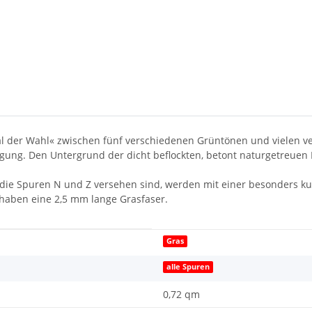
al der Wahl« zwischen fünf verschiedenen Grüntönen und vielen 
gung. Den Untergrund der dicht beflockten, betont naturgetreuen 
die Spuren N und Z versehen sind, werden mit einer besonders kur
aben eine 2,5 mm lange Grasfaser.
Gras
alle Spuren
0,72 qm