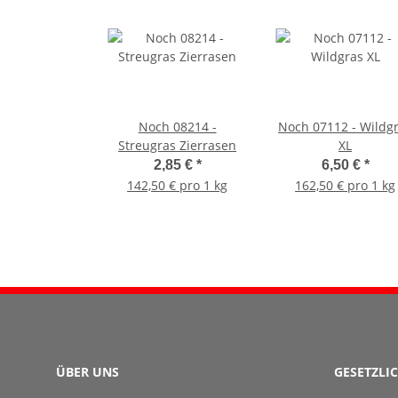
Noch 08214 -
Noch 07112 - Wildg
Streugras Zierrasen
XL
2,85 €
*
6,50 €
*
142,50 € pro 1 kg
162,50 € pro 1 kg
ÜBER UNS
GESETZLI