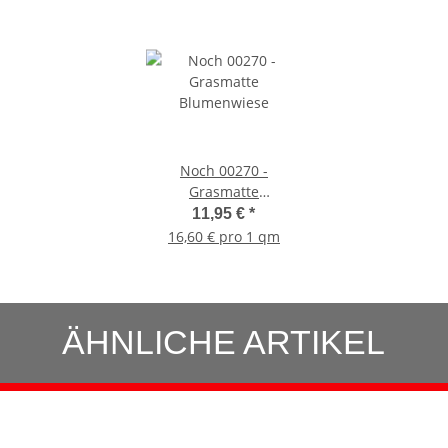
Noch 00270 -
Grasmatte
Blumenwiese
11,95 €
*
16,60 € pro 1 qm
ÄHNLICHE ARTIKEL