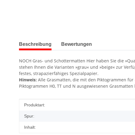
weitere Registerkarten anzeigen
Beschreibung
Bewertungen
NOCH Gras- und Schottermatten Hier haben Sie die »Qu
stehen Ihnen die Varianten »grau« und »beige« zur Verfü
festes, strapazierfähiges Spezialpapier.
Hinweis:
Alle Grasmatten, die mit den Piktogrammen für 
Piktogrammen H0, TT und N ausgewiesenen Grasmatten h
Produkteigenschaft
Wert
Produktart:
Spur:
Inhalt: