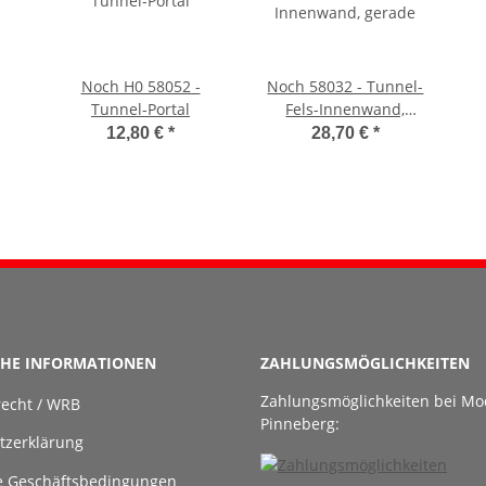
Noch H0 58052 -
Noch 58032 - Tunnel-
Tunnel-Portal
Fels-Innenwand,
gerade
12,80 €
*
28,70 €
*
CHE INFORMATIONEN
ZAHLUNGSMÖGLICHKEITEN
Zahlungsmöglichkeiten bei Mo
recht / WRB
Pinneberg:
tzerklärung
e Geschäftsbedingungen