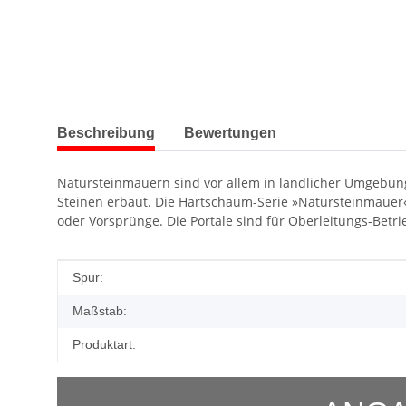
weitere Registerkarten anzeigen
Beschreibung
Bewertungen
Natursteinmauern sind vor allem in ländlicher Umgebung
Steinen erbaut. Die Hartschaum-Serie »Natursteinmauer« 
oder Vorsprünge. Die Portale sind für Oberleitungs-Betri
Produkteigenschaft
Wert
Spur:
Maßstab:
Produktart: