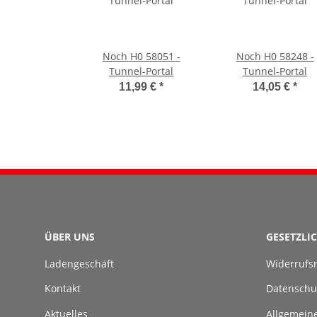
Noch H0 58051 -
Noch H0 58248 -
Tunnel-Portal
Tunnel-Portal
11,99 €
*
14,05 €
*
ÜBER UNS
GESETZLI
Ladengeschäft
Widerrufs
Kontakt
Datenschu
Aktuelles
Allgemein