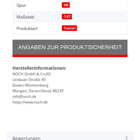
Produkteigenschaft
Wert
H0
Spur:
1:87
Maßstab:
Tunnel
Produktart:
ANGABEN ZUR PRODUKTSICHERHEIT
Herstellerinformationen:
NOCH GmbH & Co.KG
Lindauer Straße 49
Baden-Württemberg
Wangen, Deutschland, 88239
info@noch.de
https://www.noch.de
Bewertungen