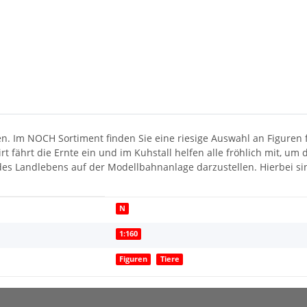
en. Im NOCH Sortiment finden Sie eine riesige Auswahl an Figuren 
t fährt die Ernte ein und im Kuhstall helfen alle fröhlich mit, um
es Landlebens auf der Modellbahnanlage darzustellen. Hierbei sind
N
1:160
Figuren
Tiere