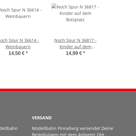
och Spur N 36614 -
Noch Spur N 36817 -
Weinbauern
Kinder auf dem
Bolzplatz
14,50 €
*
14,99 €
*
VERSAND
dellbahn
Modellbahn Pinneberg versendet Deine
Bestellungen mit dem Anbieter DHL.