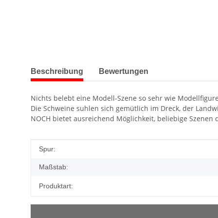
weitere Registerkarten anzeigen
Beschreibung
Bewertungen
Nichts belebt eine Modell-Szene so sehr wie Modellfigur
Die Schweine suhlen sich gemütlich im Dreck, der Landwir
NOCH bietet ausreichend Möglichkeit, beliebige Szenen d
Produkteigenschaft
Wert
Spur:
Maßstab:
Produktart: