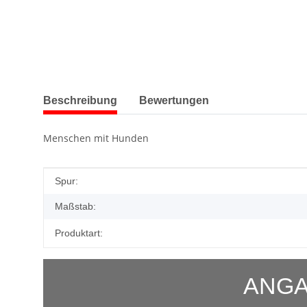
weitere Registerkarten anzeigen
Beschreibung
Bewertungen
Menschen mit Hunden
Produkteigenschaft
Wert
Spur:
Maßstab:
Produktart:
ANGA