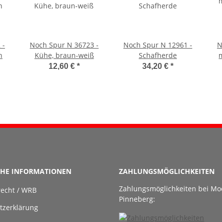
 -
Noch Spur N 36723 -
Noch Spur N 12961 -
N
n
Kühe, braun-weiß
Schafherde
12,60 €
*
34,20 €
*
CHE INFORMATIONEN
ZAHLUNGSMÖGLICHKEITEN
Zahlungsmöglichkeiten bei Mo
recht / WRB
Pinneberg:
tzerklärung