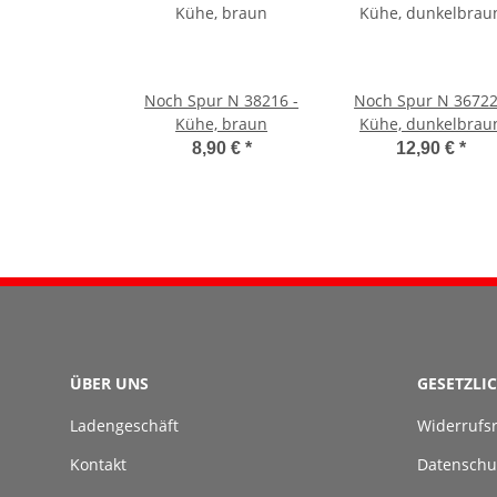
Noch Spur N 38216 -
Noch Spur N 36722
Kühe, braun
Kühe, dunkelbrau
8,90 €
*
12,90 €
*
ÜBER UNS
GESETZLI
Ladengeschäft
Widerrufs
Kontakt
Datenschu