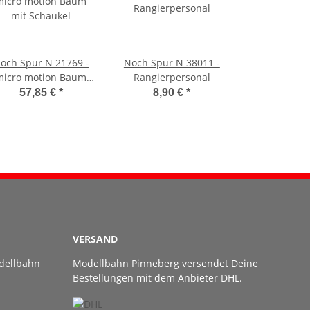
och Spur N 21769 -
Noch Spur N 38011 -
micro motion Baum
Rangierpersonal
mit Schaukel
57,85 €
*
8,90 €
*
VERSAND
dellbahn
Modellbahn Pinneberg versendet Deine
Bestellungen mit dem Anbieter DHL.