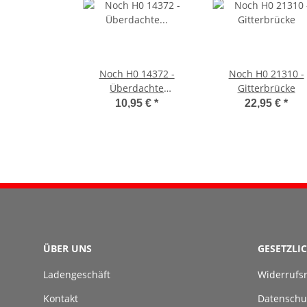
Noch H0 14372 -
Noch H0 21310 -
Überdachte
Gitterbrücke
Fußgänger-Brücke
10,95 €
*
22,95 €
*
ÜBER UNS
GESETZLI
Ladengeschäft
Widerrufs
Kontakt
Datenschu