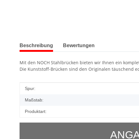
weitere Registerkarten anzeigen
Beschreibung
Bewertungen
Mit den NOCH Stahlbrücken bieten wir Ihnen ein komplett
Die Kunststoff-Brücken sind den Originalen täuschend ec
Produkteigenschaft
Wert
Spur:
Maßstab:
Produktart:
ANGA