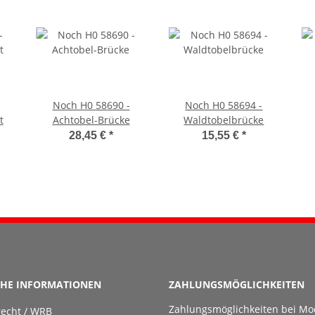
Noch H0 58690 -
Noch H0 58694 -
t
Achtobel-Brücke
Waldtobelbrücke
28,45 €
*
15,55 €
*
CHE INFORMATIONEN
ZAHLUNGSMÖGLICHKEITEN
Zahlungsmöglichkeiten bei Mo
recht / WRB