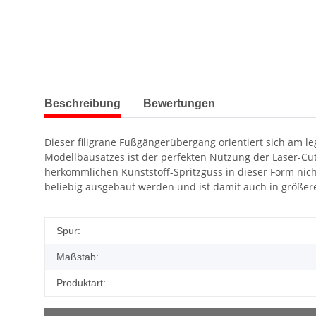
weitere Registerkarten anzeigen
Beschreibung
Bewertungen
Dieser filigrane Fußgängerübergang orientiert sich am l
Modellbausatzes ist der perfekten Nutzung der Laser-Cut-
herkömmlichen Kunststoff-Spritzguss in dieser Form nic
beliebig ausgebaut werden und ist damit auch in größere
Produkteigenschaft
Wert
Spur:
Maßstab:
Produktart: