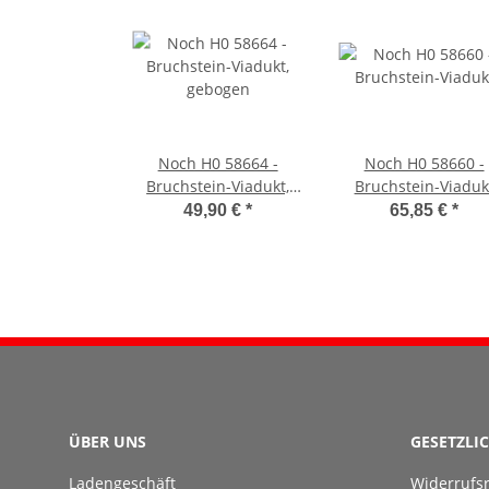
Noch H0 58664 -
Noch H0 58660 -
Bruchstein-Viadukt,
Bruchstein-Viaduk
gebogen
49,90 €
*
65,85 €
*
ÜBER UNS
GESETZLI
Ladengeschäft
Widerrufs