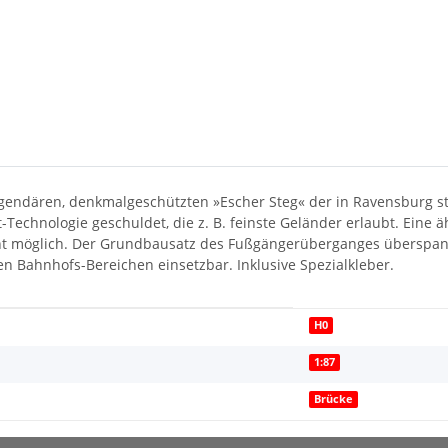
egendären, denkmalgeschützten »Escher Steg« der in Ravensburg st
Technologie geschuldet, die z. B. feinste Geländer erlaubt. Eine äh
ht möglich. Der Grundbausatz des Fußgängerüberganges überspannt
n Bahnhofs-Bereichen einsetzbar. Inklusive Spezialkleber.
H0
1:87
Brücke