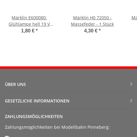
Märklin E600080:
Märklin H0 72050 -
Mä
Glühlampe hell 19 V
Massefeder - 1 Stück
70mA Bi Pin - 1 Stück
1,80 €
*
4,30 €
*
ÜBER UNS
GESETZLICHE INFORMATIONEN
ZAHLUNGSMÖGLICHKEITEN
Zahlungsmöglichkeiten bei Modellbahn Pinneberg: