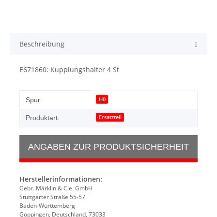
Beschreibung
E671860: Kupplungshalter 4 St
Produkteigenschaft
Wert
H0
Spur:
Ersatzteil
Produktart:
ANGABEN ZUR PRODUKTSICHERHEIT
Herstellerinformationen:
Gebr. Märklin & Cie. GmbH
Stuttgarter Straße 55-57
Baden-Württemberg
Göppingen, Deutschland, 73033