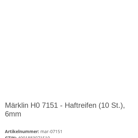
Märklin H0 7151 - Haftreifen (10 St.),
6mm
Artikelnummer:
mar-07151
GTIN:
4001883071510