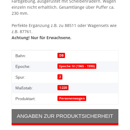
Farbgebung, ausgerüstet mit Scheibenrädern. Wagen
einzeln nicht erhältlich. Gesamtlänge über Puffer ca.
230 mm.
Perfekte Ergänzung z.B. zu 88511 oder Wagensets wie
z.B. 87761.
Achtung! Nur für Erwachsene.
Produkteigenschaft
Wert
DB
Bahn:
Epoche IV (1965 - 1990)
Epoche:
Z
Spur:
1:220
Maßstab:
Personenwagen
Produktart:
ANGABEN ZUR PRODUKTSICHERHEIT