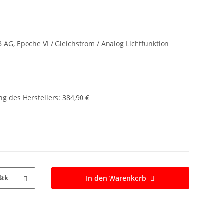
B AG, Epoche VI / Gleichstrom / Analog Lichtfunktion
g des Herstellers
:
384,90 €
In den Warenkorb
Stk