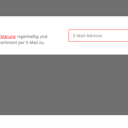
rklärung
regelmäßig und
ortiment per E-Mail zu.
Newsletter Abonnieren
© Modelleisenbahn Pinneberg - Der Modellbahnladen im Westen von Hamburg