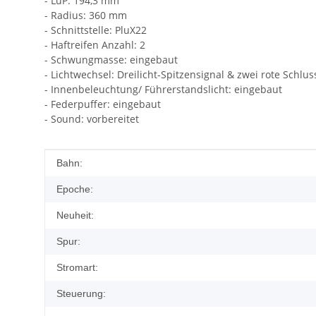
- LüP: 194,3 mm
- Radius: 360 mm
- Schnittstelle: PluX22
- Haftreifen Anzahl: 2
- Schwungmasse: eingebaut
- Lichtwechsel: Dreilicht-Spitzensignal & zwei rote Schlu
- Innenbeleuchtung/ Führerstandslicht: eingebaut
- Federpuffer: eingebaut
- Sound: vorbereitet
Produkteigenschaft
Wert
Bahn:
Epoche:
Neuheit:
Spur:
Stromart:
Steuerung: