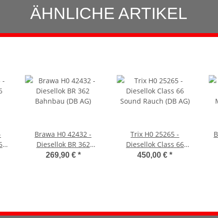
ÄHNLICHE ARTIKEL
-
Brawa H0 42432 -
Trix H0 25265 -
B
6
Diesellok BR 362
Diesellok Class 66
Bahnbau (DB AG)
Sound Rauch (DB AG)
M
269,90 €
*
450,00 €
*