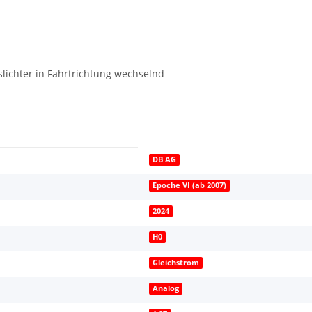
sslichter in Fahrtrichtung wechselnd
DB AG
Epoche VI (ab 2007)
2024
H0
Gleichstrom
Analog