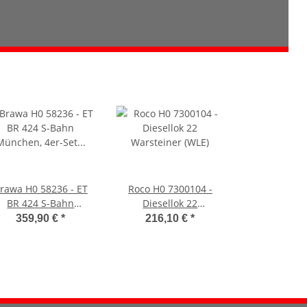
rawa H0 58236 - ET
Roco H0 7300104 -
BR 424 S-Bahn
Diesellok 22
ünchen, 4er-Set (DB
Warsteiner (WLE)
359,90 €
*
216,10 €
*
AG)