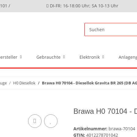
4101 /
DI-FR: 16-18:00 Uhr; SA 10-13 Uhr
ersteller
Gebrauchte
Elektronik
Anlageng
euge
H0 Diesellok
Brawa H0 70104 - Diesellok Gravita BR 265 (DB AG
Brawa H0 70104 - D
Artikelnummer:
brawa-70104
GTIN:
4012278701042