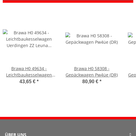
Brawa H0 49634 -
Brawa H0 58308 -
Leichtbaukesselwagen
Gepäckwagen Pw4üe (DR)
Gep
Uerdingen ZZ Leuna (DR)
43,65 €
*
80,90 €
*
ÜBER UNS