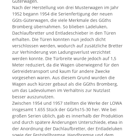
Güterwagen.
Nach der Herstellung von drei Musterwagen im Jahr
1952 begann 1954 die Serienfertigung der neuen
GGts-Güterwagen, die viele Merkmale des GGths
Bromberg übernahmen. So blieben Ladeluken,
Dachlaufbretter und Entladeschieber in den Türen
erhalten. Die Türen konnten nun jedoch dicht
verschlossen werden, wodurch auf zusätzliche Bretter
zur Verhinderung von Ladungsverlust verzichtet
werden konnte. Die Türbreite wurde jedoch auf 1,5
Meter reduziert, da die Wagen überwiegend für den
Getreidetransport und kaum für andere Zwecke
vorgesehen waren. Aus diesem Grund wurden die
Wagen auch kürzer gebaut als die GGths Bromberg,
um das Ladevolumen im Verhältnis zur Nutzlast
besser auszunutzen.
Zwischen 1954 und 1957 stellten die Werke der LOWA
insgesamt 1.655 Stück der GGrhs15-30 her. Wie bei
großen Serien üblich, gab es innerhalb der Produktion
und durch spätere Änderungen Unterschiede, etwa in
der Anordnung der Dachlaufbretter, der Entladeluken
sowie der Feststellbremse, Handbremse und dem