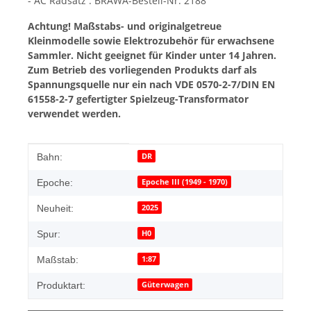
- AC Radsatz : BRAWA-Bestell-Nr. 2188
Achtung! Maßstabs- und originalgetreue
Kleinmodelle sowie Elektrozubehör für erwachsene
Sammler. Nicht geeignet für Kinder unter 14 Jahren.
Zum Betrieb des vorliegenden Produkts darf als
Spannungsquelle nur ein nach VDE 0570-2-7/DIN EN
61558-2-7 gefertigter Spielzeug-Transformator
verwendet werden.
Produkteigenschaft
Wert
DR
Bahn:
Epoche III (1949 - 1970)
Epoche:
2025
Neuheit:
H0
Spur:
1:87
Maßstab:
Güterwagen
Produktart: