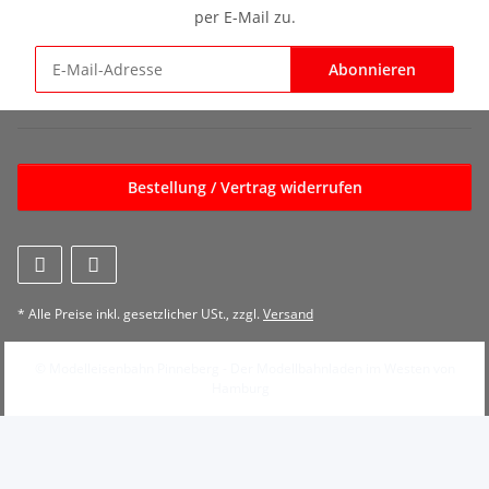
per E-Mail zu.
Abonnieren
Newsletter Abonnieren
Bestellung / Vertrag widerrufen
* Alle Preise inkl. gesetzlicher USt., zzgl.
Versand
© Modelleisenbahn Pinneberg - Der Modellbahnladen im Westen von
Hamburg