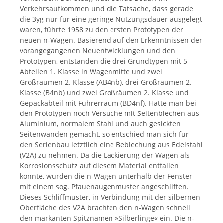
Verkehrsaufkommen und die Tatsache, dass gerade
die 3yg nur für eine geringe Nutzungsdauer ausgelegt
waren, führte 1958 zu den ersten Prototypen der
neuen n-Wagen. Basierend auf den Erkenntnissen der
vorangegangenen Neuentwicklungen und den
Prototypen, entstanden die drei Grundtypen mit 5
Abteilen 1. Klasse in Wagenmitte und zwei
Großräumen 2. Klasse (AB4nb), drei Großräumen 2.
Klasse (B4nb) und zwei Großräumen 2. Klasse und
Gepäckabteil mit Führerraum (BD4nf). Hatte man bei
den Prototypen noch Versuche mit Seitenblechen aus
Aluminium, normalem Stahl und auch gesickten
Seitenwänden gemacht, so entschied man sich für
den Serienbau letztlich eine Beblechung aus Edelstahl
(V2A) zu nehmen. Da die Lackierung der Wagen als
Korrosionsschutz auf diesem Material entfallen
konnte, wurden die n-Wagen unterhalb der Fenster
mit einem sog. Pfauenaugenmuster angeschliffen.
Dieses Schliffmuster, in Verbindung mit der silbernen
Oberfläche des V2A brachten den n-Wagen schnell
den markanten Spitznamen »Silberlinge« ein. Die n-