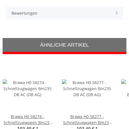
Bewertungen
ÄHNLICHE ARTIKEL
Brawa H0 58274 -
Brawa H0 58277 -
Schnellzugwagen Bm235
Schnellzugwagen Bm235
DB AC (DB AG)
DB AC (DB AG)
103,40 €
*
103,40 €
*