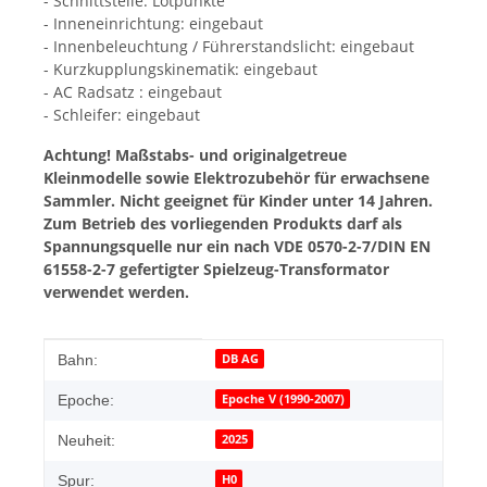
- Schnittstelle: Lötpunkte
- Inneneinrichtung: eingebaut
- Innenbeleuchtung / Führerstandslicht: eingebaut
- Kurzkupplungskinematik: eingebaut
- AC Radsatz : eingebaut
- Schleifer: eingebaut
Achtung! Maßstabs- und originalgetreue
Kleinmodelle sowie Elektrozubehör für erwachsene
Sammler. Nicht geeignet für Kinder unter 14 Jahren.
Zum Betrieb des vorliegenden Produkts darf als
Spannungsquelle nur ein nach VDE 0570-2-7/DIN EN
61558-2-7 gefertigter Spielzeug-Transformator
verwendet werden.
Produkteigenschaft
Wert
DB AG
Bahn:
Epoche V (1990-2007)
Epoche:
2025
Neuheit:
H0
Spur: