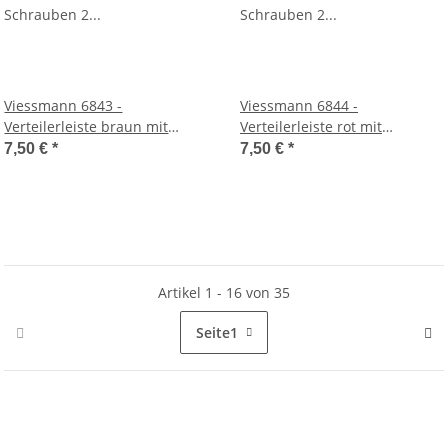
Viessmann 6843 -
Viessmann 6844 -
Verteilerleiste braun mit
Verteilerleiste rot mit
Schrauben 2 Stück
Schrauben 2 Stück
7,50 €
*
7,50 €
*
Artikel 1 - 16 von 35
Seite
1