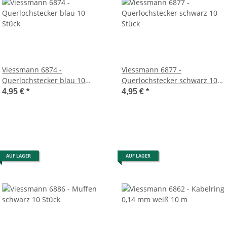
Viessmann 6874 -
Viessmann 6877 -
Querlochstecker blau 10
Querlochstecker schwarz 10
Stück
Stück
4,95 €
*
4,95 €
*
AUF LAGER
AUF LAGER