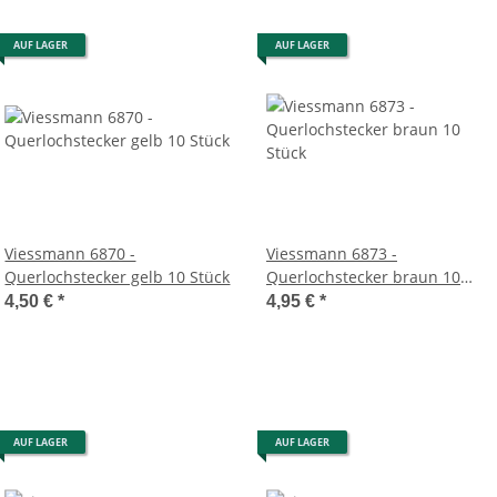
AUF LAGER
AUF LAGER
Viessmann 6870 -
Viessmann 6873 -
Querlochstecker gelb 10 Stück
Querlochstecker braun 10
Stück
4,50 €
*
4,95 €
*
AUF LAGER
AUF LAGER