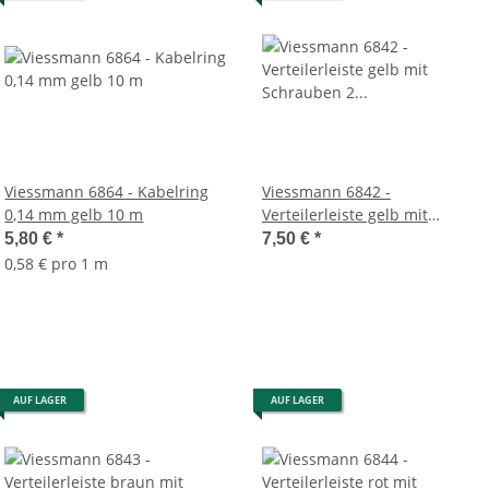
Viessmann 6864 - Kabelring
Viessmann 6842 -
0,14 mm gelb 10 m
Verteilerleiste gelb mit
Schrauben 2 Stück
5,80 €
*
7,50 €
*
0,58 € pro 1 m
AUF LAGER
AUF LAGER