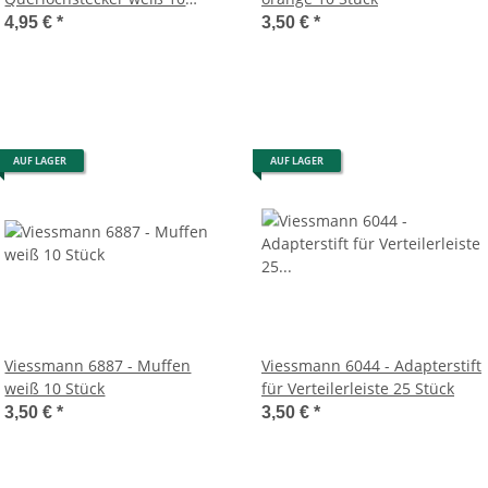
Stück
4,95 €
*
3,50 €
*
AUF LAGER
AUF LAGER
Viessmann 6887 - Muffen
Viessmann 6044 - Adapterstift
weiß 10 Stück
für Verteilerleiste 25 Stück
3,50 €
*
3,50 €
*