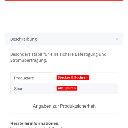
Beschreibung
Besonders stabil für eine sichere Befestigung und
Stromübertragung.
Produkteigenschaft
Wert
Stecker & Buchsen
Produktart:
alle Spuren
Spur:
Angaben zur Produktsicherheit
Herstellerinformationen: