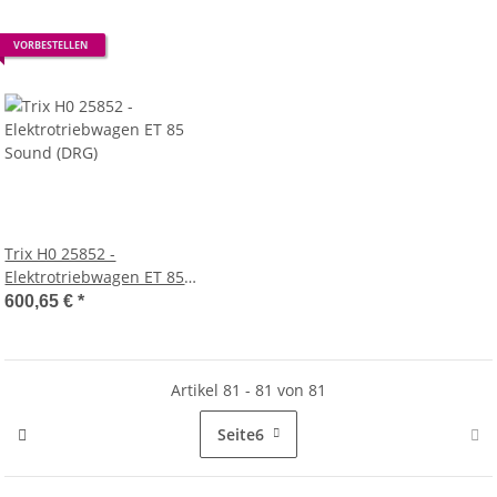
VORBESTELLEN
Trix H0 25852 -
Elektrotriebwagen ET 85
Sound (DRG)
600,65 €
*
Artikel 81 - 81 von 81
Seite
6