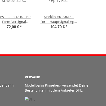
iessmann 4510 - H0
Märklin H0 70413 -
Form-Vorsignal
Form-Hauptsignal Hp 0
cheibe starr Flügel
/ Hp 1 / Hp 2 (grauer
72,00 €
*
104,70 €
*
beweglich
Schmalmast)
VERSAND
dellbahn
Modellbahn Pinneberg versendet Deine
Bestellungen mit dem Anbieter DHL.