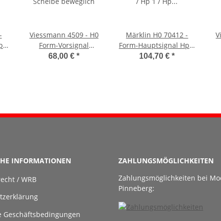
-
Viessmann 4509 - H0
Märklin H0 70412 -
V
p 0
Form-Vorsignal
Form-Hauptsignal Hp 0
er
Scheibe beweglich
/ Hp 1 / Hp 2 (grüner
S
68,00 €
*
104,70 €
*
Gittermast)
CHE INFORMATIONEN
ZAHLUNGSMÖGLICHKEITEN
Zahlungsmöglichkeiten bei Mo
recht / WRB
Pinneberg:
tzerklärung
e Geschäftsbedingungen