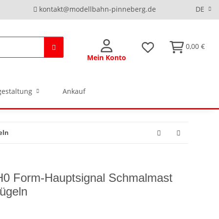
kontakt@modellbahn-pinneberg.de
DE
0,00 €
Mein Konto
estaltung
Ankauf
eln
H0 Form-Hauptsignal Schmalmast
lügeln