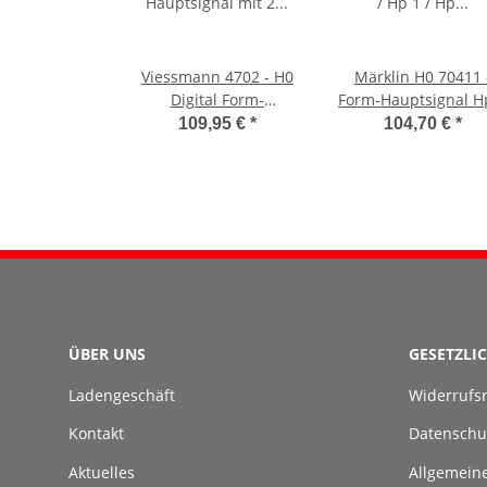
Viessmann 4702 - H0
Märklin H0 70411 
Digital Form-
Form-Hauptsignal H
Hauptsignal mit 2
/ Hp 1 / Hp 2 (grün
109,95 €
*
104,70 €
*
ungekoppeltenFlügeln
Schmalmast)
ÜBER UNS
GESETZLI
Ladengeschäft
Widerrufs
Kontakt
Datenschu
Aktuelles
Allgemein