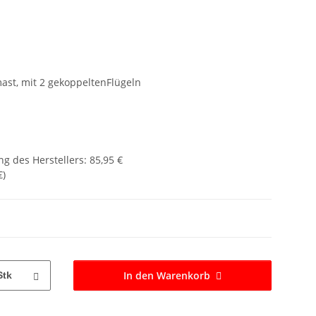
st, mit 2 gekoppeltenFlügeln
g des Herstellers
:
85,95 €
€
)
In den Warenkorb
Stk