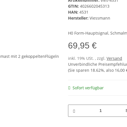
Artikelnummer:
vies-4531
GTIN:
4026602045313
HAN:
4531
Hersteller:
Viessmann
H0 Form-Hauptsignal, Schmalma
69,95 €
inkl. 19% USt. , zzgl.
Versand
Unverbindliche Preisempfehlun
(Sie sparen
18.62%
, also
16,00 
Sofort verfügbar