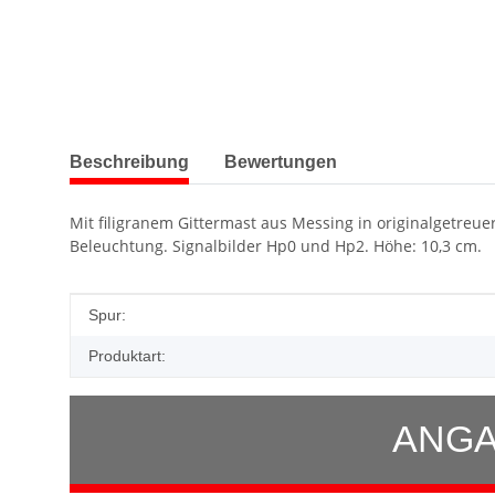
weitere Registerkarten anzeigen
Beschreibung
Bewertungen
Mit filigranem Gittermast aus Messing in originalgetreue
Beleuchtung. Signalbilder Hp0 und Hp2. Höhe: 10,3 cm.
Produkteigenschaft
Wert
Spur:
Produktart:
ANGA