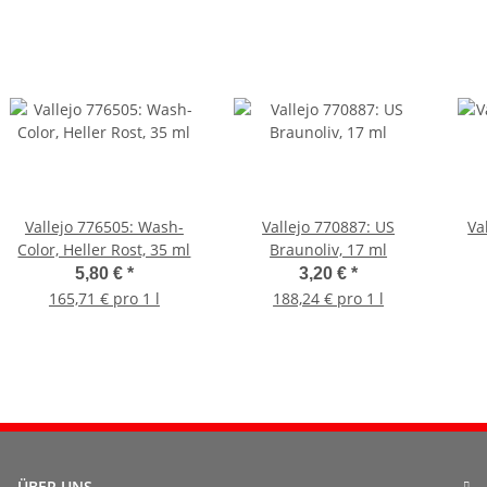
Vallejo 776505: Wash-
Vallejo 770887: US
Va
Color, Heller Rost, 35 ml
Braunoliv, 17 ml
5,80 €
*
3,20 €
*
165,71 € pro 1 l
188,24 € pro 1 l
ÜBER UNS