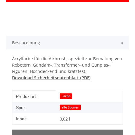
Beschreibung
Acrylfarbe für die Airbrush, speziell zur Bemalung von
Robotern, Gundam-, Transformer- und Gunplas-
Figuren. Hochdeckend und kratzfest.
Download Sicherheitsdatenblatt (PDF)
Produkteigenschaft
Wert
Farbe
Produktart:
alle Spuren
Spur:
0,02 l
Inhalt: