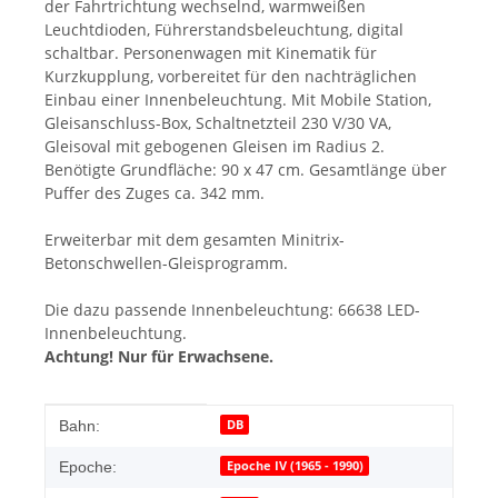
der Fahrtrichtung wechselnd, warmweißen
Leuchtdioden, Führerstandsbeleuchtung, digital
schaltbar. Personenwagen mit Kinematik für
Kurzkupplung, vorbereitet für den nachträglichen
Einbau einer Innenbeleuchtung. Mit Mobile Station,
Gleisanschluss-Box, Schaltnetzteil 230 V/30 VA,
Gleisoval mit gebogenen Gleisen im Radius 2.
Benötigte Grundfläche: 90 x 47 cm. Gesamtlänge über
Puffer des Zuges ca. 342 mm.
Erweiterbar mit dem gesamten Minitrix-
Betonschwellen-Gleisprogramm.
Die dazu passende Innenbeleuchtung: 66638 LED-
Innenbeleuchtung.
Achtung! Nur für Erwachsene.
Produkteigenschaft
Wert
DB
Bahn:
Epoche IV (1965 - 1990)
Epoche: