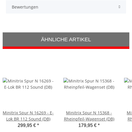
Bewertungen
ÄHNLICHE ARTIKEL
Minitrix Spur N 16269 - E-
Minitrix Spur N 15368 -
Mi
Lok BR 112 Sound (DB)
Rheinpfeil-Wagenset (DB)
Rh
299,95 €
*
179,95 €
*